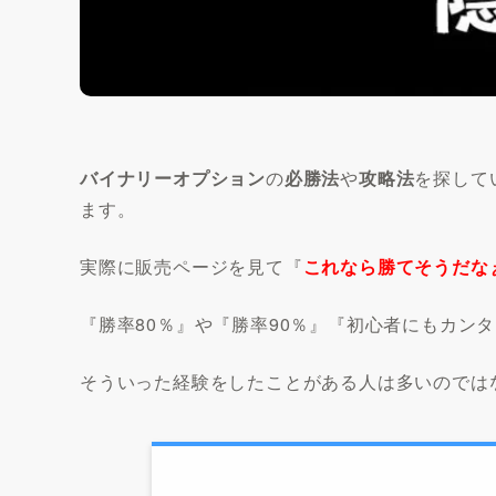
バイナリーオプション
の
必勝法
や
攻略法
を探して
ます。
実際に販売ページを見て『
これなら勝てそうだな
『
勝率80％
』や『
勝率90％
』『
初心者にもカンタ
そういった経験をしたことがある人は多いのでは