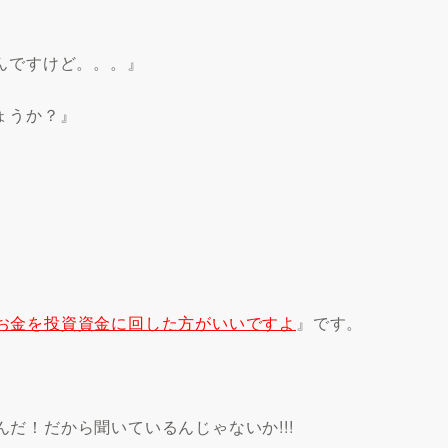
んですけど。。。』
ょうか？』
お金を投資資金に回した方がいいですよ
』です。
んだ！
だから聞いているんじゃないか!!!