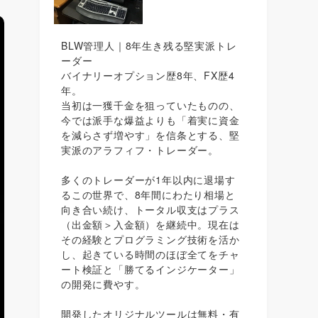
BLW管理人｜8年生き残る堅実派トレ
ーダー
バイナリーオプション歴8年、FX歴4
年。
当初は一獲千金を狙っていたものの、
今では派手な爆益よりも「着実に資金
を減らさず増やす」を信条とする、堅
実派のアラフィフ・トレーダー。
多くのトレーダーが1年以内に退場す
るこの世界で、8年間にわたり相場と
向き合い続け、トータル収支はプラス
（出金額＞入金額）を継続中。現在は
その経験とプログラミング技術を活か
し、起きている時間のほぼ全てをチャ
ート検証と「勝てるインジケーター」
の開発に費やす。
開発したオリジナルツールは無料・有