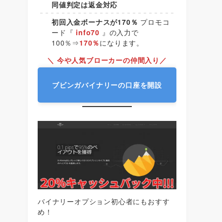
同値判定は返金対応
初回入金ボーナスが170％
プロモコ
ード『
info70
』の入力で
100％⇒
170％
になります。
＼ 今や人気ブローカーの仲間入り／
ブビンガバイナリーの口座を開設
バイナリーオプション初心者にもおすす
め！