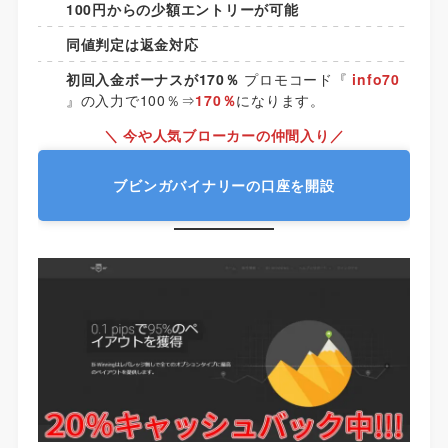
100円からの少額エントリーが可能
同値判定は返金対応
初回入金ボーナスが170％
プロモコード『
info70
』の入力で100％⇒
170％
になります。
＼ 今や人気ブローカーの仲間入り／
ブビンガバイナリーの口座を開設