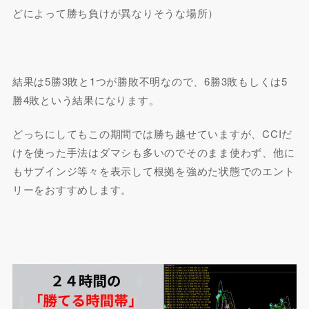
どによって勝ち負けが異なりそうな場所）
結果は5勝3敗と1つが勝敗不明なので、6勝3敗もしくは5
勝4敗という結果になります。
どっちにしてもこの期間では勝ち越せていますが、
CCIだ
けを使った手法はダマシも多い
のでそのまま使わず、他に
もサブインジ等々を表示して
根拠を強めた状態でのエント
リー
をおすすめします。