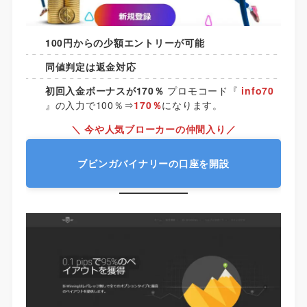
100円からの少額エントリーが可能
同値判定は返金対応
初回入金ボーナスが170％
プロモコード『
info70
』の入力で100％⇒
170％
になります。
＼ 今や人気ブローカーの仲間入り／
ブビンガバイナリーの口座を開設