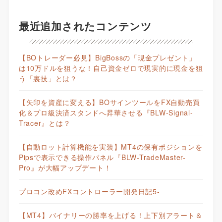
最近追加されたコンテンツ
【BOトレーダー必見】BigBossの「現金プレゼント」
は10万ドルを狙うな！自己資金ゼロで現実的に現金を狙
う「裏技」とは？
【矢印を資産に変える】BOサインツールをFX自動売買
化＆プロ級決済スタンドへ昇華させる『BLW-Signal-
Tracer』とは？
【自動ロット計算機能を実装】MT4の保有ポジションを
Pipsで表示できる操作パネル『BLW-TradeMaster-
Pro』が大幅アップデート！
プロコン改めFXコントローラー開発日記5-
【MT4】バイナリーの勝率を上げる！上下別アラート＆