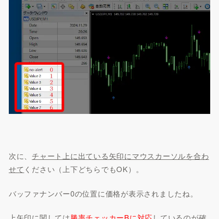
次に、
チャート上に出ている矢印にマウスカーソルを合わ
せて
ください（上下どちらでもOK）。
バッファナンバー0の位置に価格が表示されましたね。
上矢印に関しては
勝率チェッカーBに対応
しているのが確