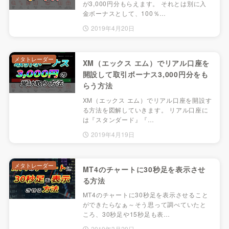
が3,000円分もらえます。 それとは別に入
金ボーナスとして、100％…
2019年4月20日
メタトレーダー
XM（エックス エム）でリアル口座を
開設して取引ボーナス3,000円分をも
らう方法
XM（エックス エム）でリアル口座を開設す
る方法を図解していきます。 リアル口座に
は『スタンダード』『…
2019年4月19日
メタトレーダー
MT4のチャートに30秒足を表示させ
る方法
MT4のチャートに30秒足を表示させること
ができたらなぁ～そう思って調べていたと
ころ、30秒足や15秒足も表…
2019年3月29日