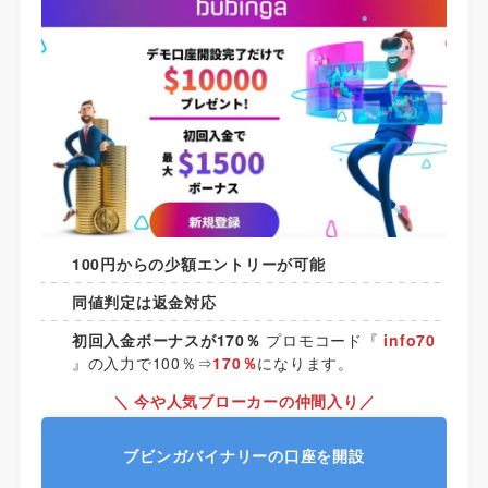
100円からの少額エントリーが可能
同値判定は返金対応
初回入金ボーナスが170％
プロモコード『
info70
』の入力で100％⇒
170％
になります。
＼ 今や人気ブローカーの仲間入り／
ブビンガバイナリーの口座を開設