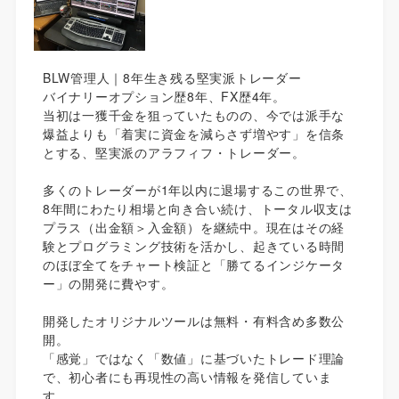
BLW管理人｜8年生き残る堅実派トレーダー
バイナリーオプション歴8年、FX歴4年。
当初は一獲千金を狙っていたものの、今では派手な
爆益よりも「着実に資金を減らさず増やす」を信条
とする、堅実派のアラフィフ・トレーダー。
多くのトレーダーが1年以内に退場するこの世界で、
8年間にわたり相場と向き合い続け、トータル収支は
プラス（出金額＞入金額）を継続中。現在はその経
験とプログラミング技術を活かし、起きている時間
のほぼ全てをチャート検証と「勝てるインジケータ
ー」の開発に費やす。
開発したオリジナルツールは無料・有料含め多数公
開。
「感覚」ではなく「数値」に基づいたトレード理論
で、初心者にも再現性の高い情報を発信していま
す。