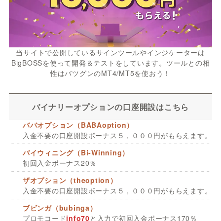
当サイトで公開しているサインツールやインジケーターは
BigBOSSを使って開発＆テストをしています。ツールとの相
性はバツグンのMT4/MT5を使おう！
バイナリーオプションの口座開設はこちら
ババオプション（BABAoption）
入金不要の口座開設ボーナス５，０００円がもらえます。
バイウィニング（Bi-Winning）
初回入金ボーナス20％
ザオプション（theoption）
入金不要の口座開設ボーナス５，０００円がもらえます。
ブビンガ（bubinga）
プロモコード
info70
と入力で初回入金ボーナス170％